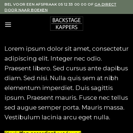
Skip
BEL VOOR EEN AFSPRAAK 05 12 33 00 00 OF
GA DIRECT
DOOR NAAR BOEKEN
to
content
Lorem ipsum dolor sit amet, consectetur
adipiscing elit. Integer nec odio.
Praesent libero. Sed cursus ante dapibus
diam. Sed nisi. Nulla quis sem at nibh
elementum imperdiet. Duis sagittis
ipsum. Praesent mauris. Fusce nec tellus
sed augue semper porta. Mauris massa.
Vestibulum lacinia arcu eget nulla.