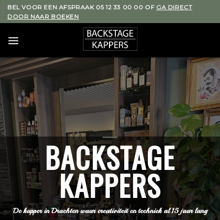
Skip
BEL VOOR EEN AFSPRAAK 05 12 33 00 00 OF
GA DIRECT
DOOR NAAR BOEKEN
to
content
BACKSTAGE
KAPPERS
De kapper in Drachten waar creativiteit en techniek al 15 jaar lang