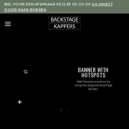
Skip
BEL VOOR EEN AFSPRAAK 05 12 33 00 00 OF
GA DIRECT
DOOR NAAR BOEKEN
to
content
BANNER WITH
HOTSPOTS
Add Hotspots anywhere by
using the drag and drop Page
Builder.