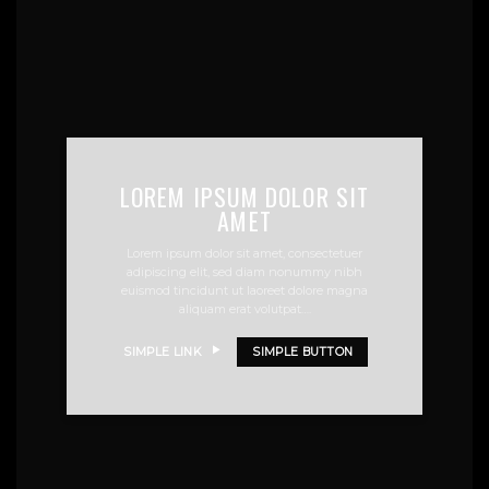
LOREM IPSUM DOLOR SIT
AMET
Lorem ipsum dolor sit amet, consectetuer
adipiscing elit, sed diam nonummy nibh
euismod tincidunt ut laoreet dolore magna
aliquam erat volutpat….
SIMPLE LINK
SIMPLE BUTTON