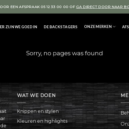
VOOR EEN AFSPRAAK 05 12 33 00 00 OF
GA DIRECT DOOR NAAR B
ONZE MERKEN
ER ZIJN WE GOED IN
DE BACKSTAGERS
AF
Sorry, no pages was found
WAT WE DOEN
ME
ait
Knippen en stylen
Beh
aar
Kleuren en highlights
On
rde