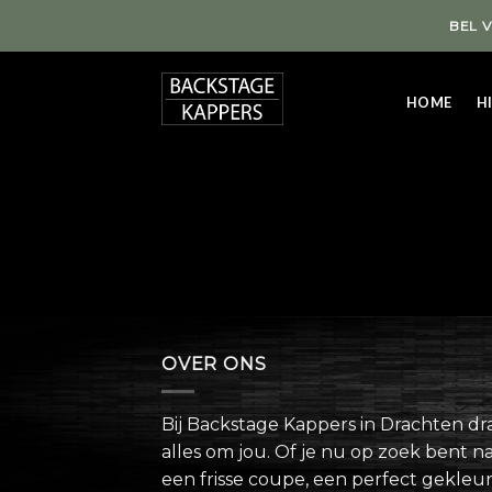
Skip
BEL 
to
content
HOME
HI
OVER ONS
Bij Backstage Kappers in Drachten dra
alles om jou. Of je nu op zoek bent n
een frisse coupe, een perfect gekleu