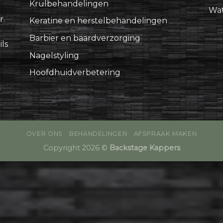
Krulbehandelingen
Wat
r.
Keratine en herstelbehandelingen
Barbier en baardverzorging
ls
Nagelstyling
Hoofdhuidverbetering
OVER ONS
BEHANDELINGEN
AFSPRAAK MAKEN
Copyright 2026 ©
Backstage Kappers