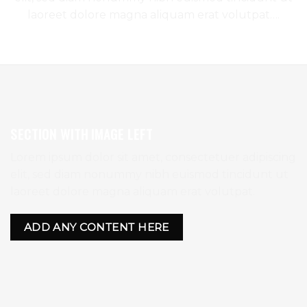
laoreet dolore magna aliquam erat volutpat….
SECTION WITH IMAGE LEFT
Lorem ipsum dolor sit amet, consectetuer adipiscing
elit, sed diam nonummy nibh euismod tincidunt ut
laoreet dolore magna aliquam erat volutpat.
ADD ANY CONTENT HERE