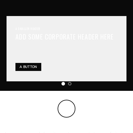
A SMALLER HEADER
ADD SOME CORPORATE HEADER HERE
Lorem ipsum dolor sit amet, consectetuer adipiscing elit, sed
diam nonummy nibh euismod tincidunt ut laoreet dolore
magna aliquam erat volutpat….
A BUTTON
COMPANY FEATURE 1