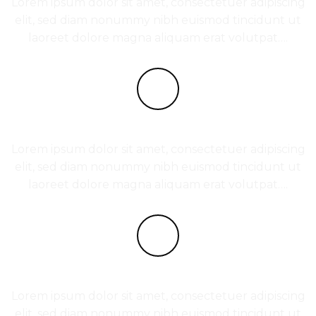
Lorem ipsum dolor sit amet, consectetuer adipiscing
elit, sed diam nonummy nibh euismod tincidunt ut
laoreet dolore magna aliquam erat volutpat….
COMPANY FEATURE 2
Lorem ipsum dolor sit amet, consectetuer adipiscing
elit, sed diam nonummy nibh euismod tincidunt ut
laoreet dolore magna aliquam erat volutpat….
COMPANY FEATURE 3
Lorem ipsum dolor sit amet, consectetuer adipiscing
elit, sed diam nonummy nibh euismod tincidunt ut