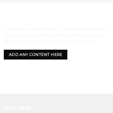
SECTION WITH IMAGE RIGHT
Lorem ipsum dolor sit amet, consectetuer adipiscing
elit, sed diam nonummy nibh euismod tincidunt ut
laoreet dolore magna aliquam erat volutpat.
ADD ANY CONTENT HERE
LATEST NEWS