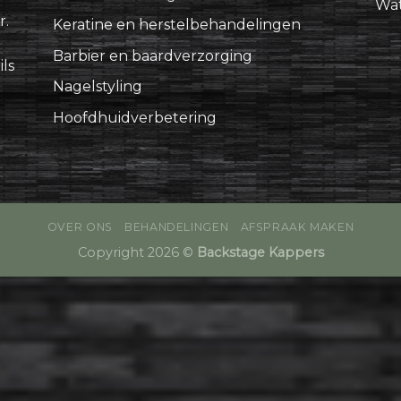
Wat
r.
Keratine en herstelbehandelingen
Barbier en baardverzorging
ls
Nagelstyling
Hoofdhuidverbetering
OVER ONS
BEHANDELINGEN
AFSPRAAK MAKEN
Copyright 2026 ©
Backstage Kappers