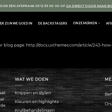
VOOR EEN AFSPRAAK 05 12 33 00 00 OF
GA DIRECT DOOR NAAR B
ONZE MERKEN
ER ZIJN WE GOED IN
DE BACKSTAGERS
AF
ur blog page: http://docs.uxthemes.com/article/243-ho
WAT WE DOEN
ME
ait
Knippen en stylen
Beh
aar
Kleuren en highlights
On
rde
Krulbehandelingen