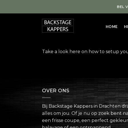
Skip
BEL 
to
content
HOME
HI
Take a look here on how to setup yo
OVER ONS
Bij Backstage Kappers in Drachten dra
alles om jou. Of je nu op zoek bent n
een frisse coupe, een perfect gekleu
balayage of een ontspannend